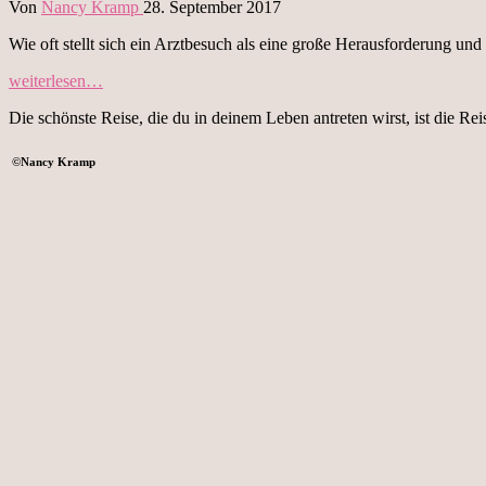
Von
Nancy Kramp
28. September 2017
Wie oft stellt sich ein Arztbesuch als eine große Herausforderung 
„Laborwerte
weiterlesen…
&
Die schönste Reise, die du in deinem Leben antreten wirst, ist die Rei
Co.
–
Tipps
©
Nancy Kramp
für
deinen
Arztbesuch“
SLOWLETTER
Impressum