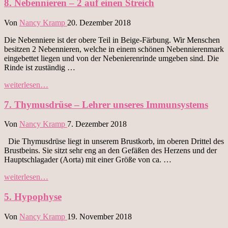
8. Nebennieren – 2 auf einen Streich
Von
Nancy Kramp
20. Dezember 2018
Die Nebenniere ist der obere Teil in Beige-Färbung. Wir Menschen
besitzen 2 Nebennieren, welche in einem schönen Nebennierenmark
eingebettet liegen und von der Nebenierenrinde umgeben sind. Die
Rinde ist zuständig …
„8.
weiterlesen…
Nebennieren
–
7. Thymusdrüse – Lehrer unseres Immunsystems
2
auf
Von
Nancy Kramp
7. Dezember 2018
einen
Streich“
Die Thymusdrüse liegt in unserem Brustkorb, im oberen Drittel des
Brustbeins. Sie sitzt sehr eng an den Gefäßen des Herzens und der
Hauptschlagader (Aorta) mit einer Größe von ca. …
„7.
weiterlesen…
Thymusdrüse
–
5. Hypophyse
Lehrer
unseres
Von
Nancy Kramp
19. November 2018
Immunsystems“