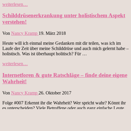
„Fülle
weiterlesen…
oder
Mangel
Schilddrüsenerkrankung unter holistischem Aspekt
….“
verstehen!
Von
Nancy Kramp
19. März 2018
Heute will ich einmal meine Gedanken mit dir teilen, was ich im
Laufe der Zeit über meine Schilddrüse und auch mich gelernt habe –
holistisch. Was ist überhaupt holitisch? Für …
„Schilddrüsenerkrankung
weiterlesen…
unter
holistischem
Internetforen & gute Ratschläge – finde deine eigene
Aspekt
Wahrheit!
verstehen!“
Von
Nancy Kramp
26. Oktober 2017
Folge #007 Erkennt ihr die Wahrheit? Wer spricht wahr? Könnt ihr
es unterscheiden? Viele Betroffene oder auch ganz einfache Leute
ohne jedewede Erkrankungen suchen Rat und Tipps im Netz. An …
„Internetforen
weiterlesen…
&