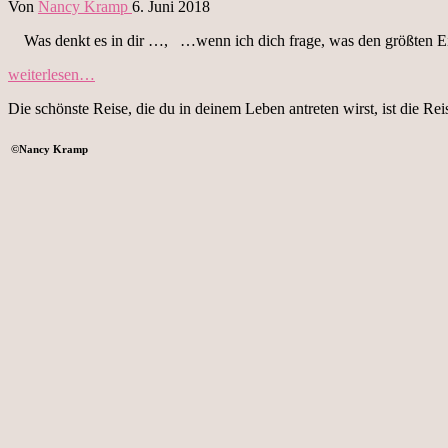
Von
Nancy Kramp
6. Juni 2018
Was denkt es in dir …, …wenn ich dich frage, was den größten Ein
„Angstfrei
weiterlesen…
Denken
Die schönste Reise, die du in deinem Leben antreten wirst, ist die Rei
–
wie
du
©
Nancy Kramp
deine
Gedanken
hinterfragen
kannst
….“
SLOWLETTER
Impressum