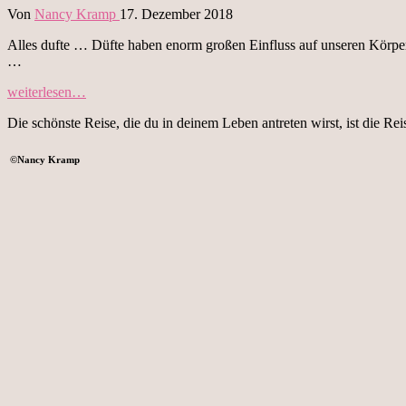
Von
Nancy Kramp
17. Dezember 2018
Alles dufte … Düfte haben enorm großen Einfluss auf unseren Körper
…
„In
weiterlesen…
der
Die schönste Reise, die du in deinem Leben antreten wirst, ist die Rei
Weihnachtsräucherei!“
©
Nancy Kramp
SLOWLETTER