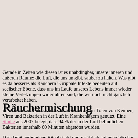
Gerade in Zeiten wie diesen ist es unabdingbar, unsere inneren und
äußeren Räume; die Luft, die uns umgibt, sauber zu halten. Was gibt
es da besseres als Räuchern? Grippale Infekte bedeuten auf
seelischer Ebene, dass uns im Laufe unseres Lebens immer wieder
kleine Verletzungen widerfahren sind, die wir noch nicht gänzlich
verarbeitet haben.
Räuchermischung
Schon in alten Zeiten wurde das Räuchern zum Töten von Keimen,
Viren und Bakterien in der Luft in Krankenlagern genutzt. Eine
Studie
aus 2007 belegt, dass 94 % der in der Luft befindlichen
Bakterien innerhalb 60 Minuten abgetötet wurden.
Das damit verbundene Ritual stärkt uns zusätzlich auf energetischer